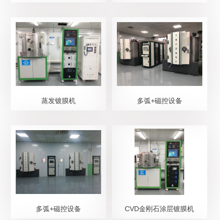
蒸发镀膜机
多弧+磁控设备
多弧+磁控设备
CVD金刚石涂层镀膜机