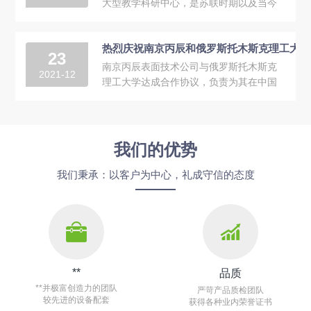
大型教学科研中心，是苏联时期以及当今
俄罗斯煤炭工业领域科技与人才的来源
地，煤炭工业发展的核心支柱，是俄罗斯
热烈庆祝南京丙辰和俄罗斯托木斯克理工大学
重点大学、俄罗斯最重要的技术大学之
23
一，中国教育部首批认可的俄罗斯重点高
南京丙辰表面技术公司与俄罗斯托木斯克
2021-12
校之一（理工类第117号，排名不分先
理工大学达成合作协议，负责为其在中国
后）。它拥有雄厚的师资，具有的教学水
市场的技术与产品推广。托木斯克理工大
平和教学质量，其教学...
学是俄罗斯亚洲区的一技术类大学，创建
于1896年。这里共培养了十多万名专家，
其中有三百多名院士，还有列宁奖章、国
我们的优势
家奖金和其他高声誉奖章的得主。托木斯
克理工大学在材料、等离子技术、气相沉
我们秉承：以客户为中心，礼成守信的态度
积技术及装备...
**
品质
**并极富创造力的团队
严苛产品质检团队
较先进的设备配套
获得各种业内荣誉证书